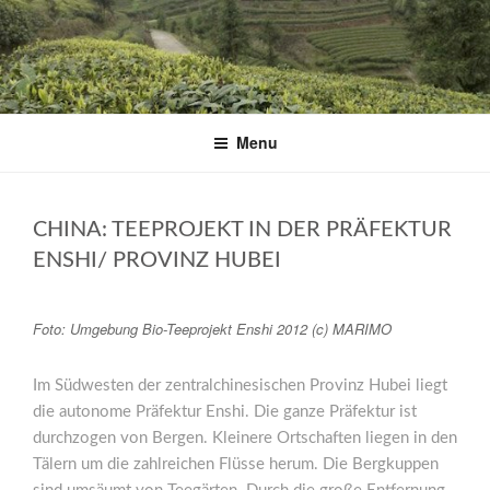
Skip
to
content
Menu
CHINA: TEEPROJEKT IN DER PRÄFEKTUR
ENSHI/ PROVINZ HUBEI
Foto: Umgebung Bio-Teeprojekt Enshi 2012 (c) MARIMO
Im Südwesten der zentralchinesischen Provinz Hubei liegt
die autonome Präfektur Enshi. Die ganze Präfektur ist
durchzogen von Bergen. Kleinere Ortschaften liegen in den
Tälern um die zahlreichen Flüsse herum. Die Bergkuppen